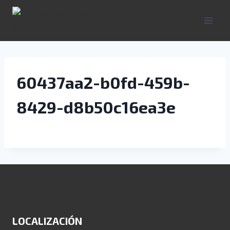
Saltar
al
contenido
60437aa2-b0fd-459b-
8429-d8b50c16ea3e
LOCALIZACIÓN