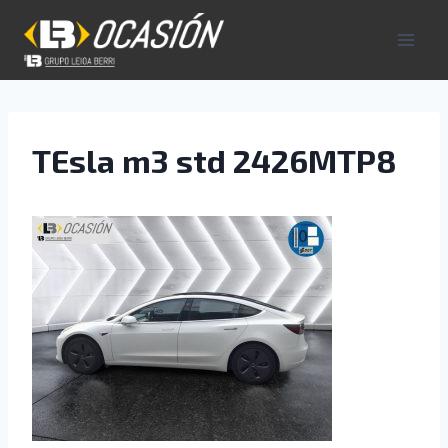
Saltar
al
contenido
TEsla m3 std 2426MTP8