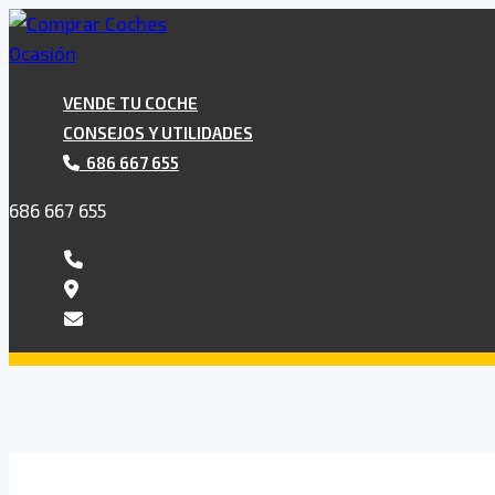
Saltar
al
contenido
VENDE TU COCHE
CONSEJOS Y UTILIDADES
686 667 655
686 667 655