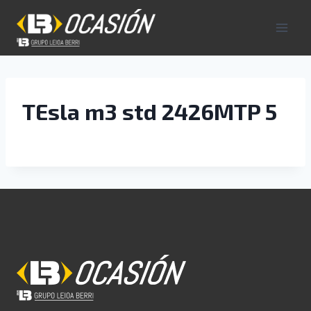
Saltar
al
contenido
TEsla m3 std 2426MTP 5