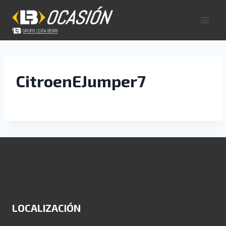
Saltar
al
contenido
CitroenEJumper7
LOCALIZACIÓN