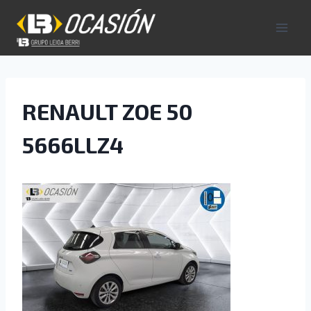
Saltar
al
contenido
RENAULT ZOE 50
5666LLZ4