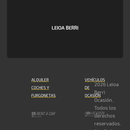
LEIOA BERRI
ALQUILER
VEHÍCULOS
2026 Leioa
COCHES Y
DE
Berri
FURGONETAS
OCASIÓN
Ocasión.
Todos los
derechos
reservados.