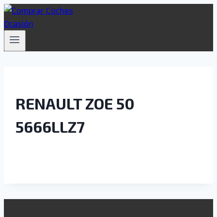
Saltar
al
contenido
RENAULT ZOE 50
5666LLZ7