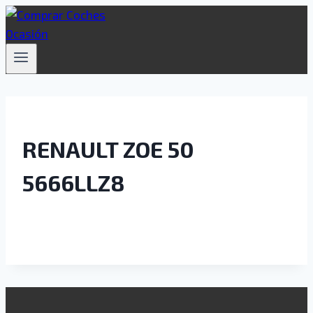
Saltar
al
contenido
RENAULT ZOE 50
5666LLZ8