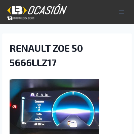
Saltar
al
contenido
RENAULT ZOE 50
5666LLZ17