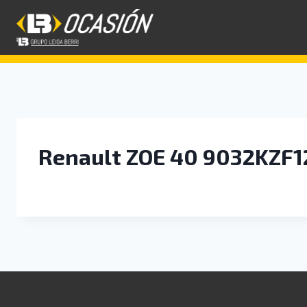
Saltar
al
contenido
Renault ZOE 40 9032KZF1