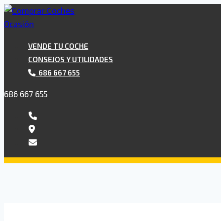
Saltar
al
contenido
VENDE TU COCHE
CONSEJOS Y UTILIDADES
686 667 655
686 667 655