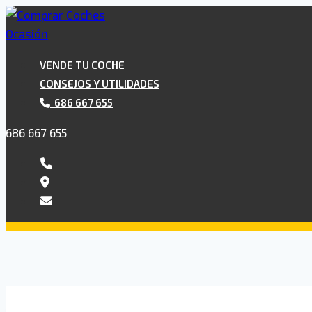
Saltar
al
contenido
VENDE TU COCHE
CONSEJOS Y UTILIDADES
686 667 655
686 667 655