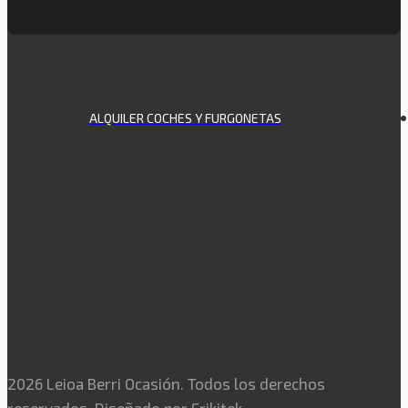
ALQUILER COCHES Y FURGONETAS
2026 Leioa Berri Ocasión. Todos los derechos
reservados. Diseñado por
Frikitek