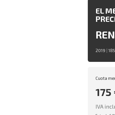
EL M
PREC
REN
2019 | 185
Cuota me
175
IVA incl