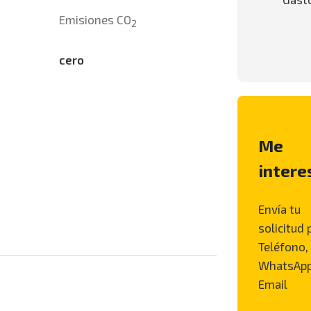
Emisiones CO
2
cero
Me
intere
Envía tu
solicitud 
Teléfono,
WhatsApp
Email