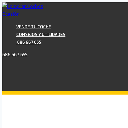
Saltar
al
contenido
VENDE TU COCHE
CONSEJOS Y UTILIDADES
686 667 655
686 667 655