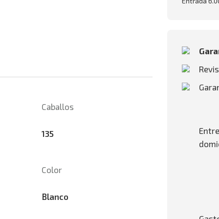
Entrada 6.0
Garan
Revis
Garan
Caballos
Entre
135
domic
Color
Blanco
Gasto