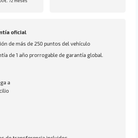
00€. 72 meses
tía oficial
ión de más de 250 puntos del vehículo
tía de 1 año prorrogable de garantía global.
ga a
ilio
s de transferencia incluidos