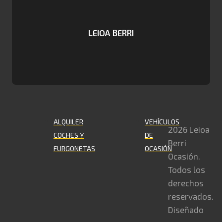
LEIOA BERRI
ALQUILER
VEHÍCULOS
2026 Leioa
COCHES Y
DE
Berri
FURGONETAS
OCASIÓN
Ocasión.
Todos los
derechos
reservados.
Diseñado