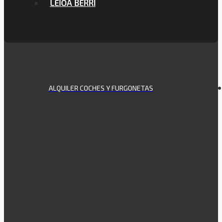
LEIOA BERRI
ALQUILER COCHES Y FURGONETAS