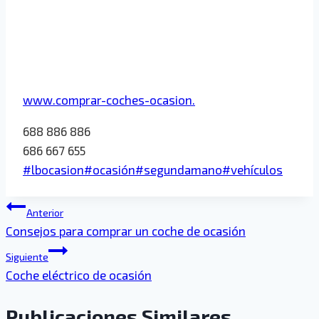
www.comprar-coches-ocasion.
688 886 886
686 667 655
Etiquetas
#
lbocasion
#
ocasión
#
segundamano
#
vehículos
de
Navegación
la
Anterior
entrada:
Consejos para comprar un coche de ocasión
de
Siguiente
entradas
Coche eléctrico de ocasión
Publicaciones Similares