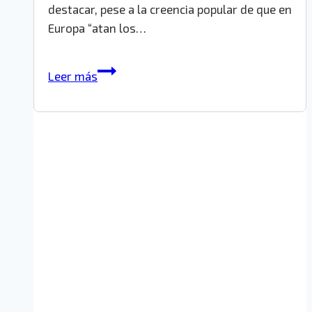
destacar, pese a la creencia popular de que en
Europa “atan los…
Importar
Leer más
un
coche
de
ocasión