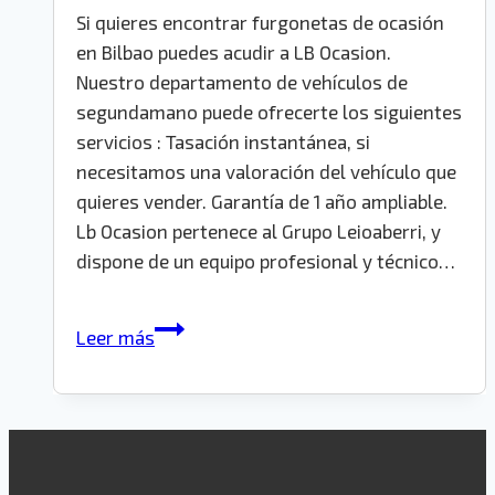
Si quieres encontrar furgonetas de ocasión
en Bilbao puedes acudir a LB Ocasion.
Nuestro departamento de vehículos de
segundamano puede ofrecerte los siguientes
servicios : Tasación instantánea, si
necesitamos una valoración del vehículo que
quieres vender. Garantía de 1 año ampliable.
Lb Ocasion pertenece al Grupo Leioaberri, y
dispone de un equipo profesional y técnico…
Furgonetas
Leer más
de
ocasión
en
Bilbao